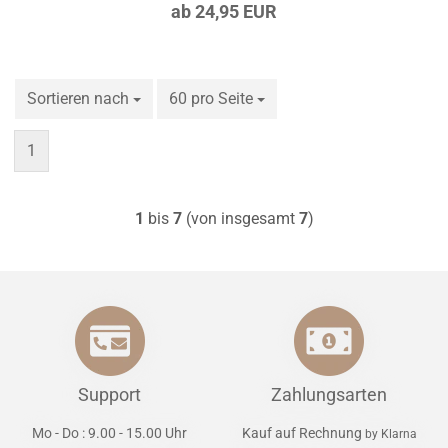
ab 24,95 EUR
Sortieren nach
Sortieren nach
60 pro Seite
pro Seite
1
1
bis
7
(von insgesamt
7
)
Support
Zahlungsarten
Mo - Do : 9.00 - 15.00 Uhr
Kauf auf Rechnung
by Klarna