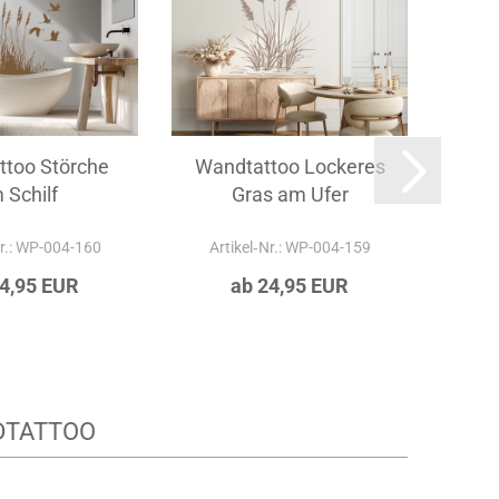
ttoo Störche
Wandtattoo Lockeres
Wan
 Schilf
Gras am Ufer
Nr.: WP-004-160
Artikel‑Nr.: WP-004-159
Ar
24,95 EUR
ab 24,95 EUR
DTATTOO