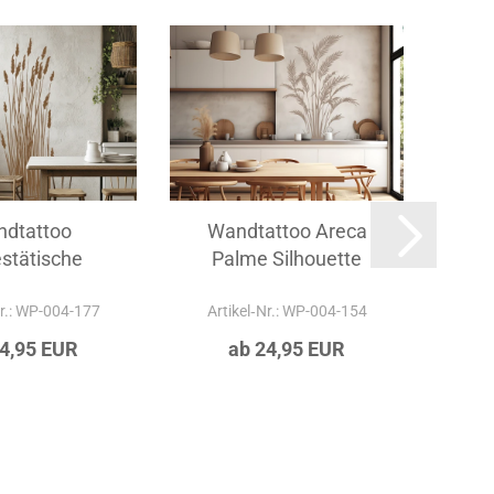
dtattoo
Wandtattoo Areca
stätische
Palme Silhouette
P
ashalme
Nr.: WP-004-177
Artikel‑Nr.: WP-004-154
Ar
24,95 EUR
ab 24,95 EUR