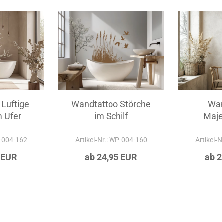
Luftige
Wandtattoo Störche
Wan
 Ufer
im Schilf
Maje
Gr
P-004-162
Artikel‑Nr.: WP-004-160
Artikel‑
 EUR
ab 24,95 EUR
ab 