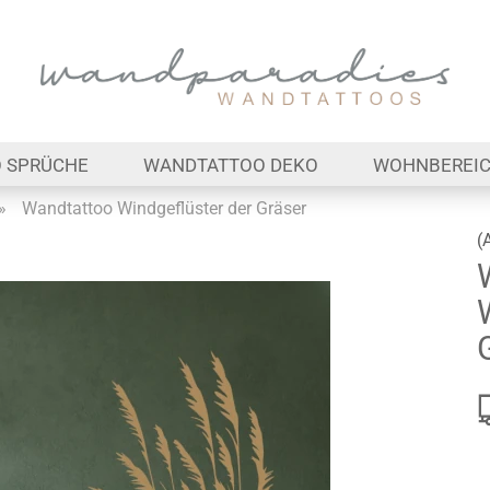
Lieferland
E-Ma
 SPRÜCHE
WANDTATTOO DEKO
WOHNBEREI
Pas
»
Wandtattoo Windgeflüster der Gräser
(
Konto 
Passw