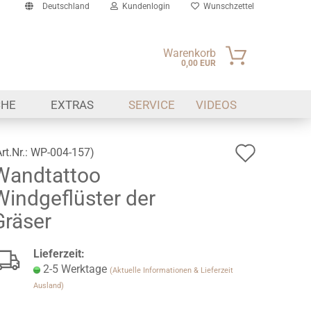
Deutschland
Kundenlogin
Wunschzettel
Warenkorb
0,00 EUR
il
CHE
EXTRAS
SERVICE
VIDEOS
swort
Auf
Art.Nr.:
WP-004-157
)
Wandtattoo
den
erstellen
Windgeflüster der
Wunsch
ort vergessen?
Gräser
Lieferzeit:
2-5 Werktage
(Aktuelle Informationen & Lieferzeit
Ausland)