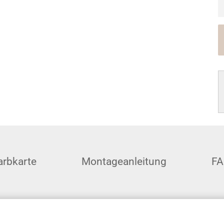
arbkarte
Montageanleitung
F