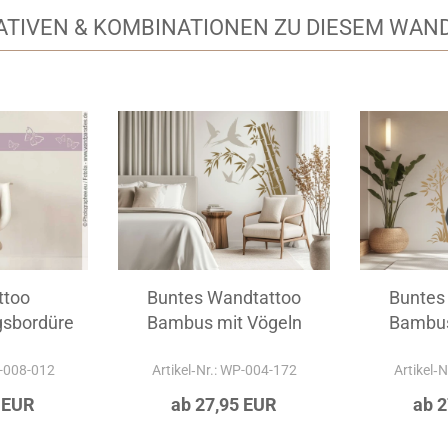
ATIVEN & KOMBINATIONEN ZU DIESEM WAN
ttoo
Buntes Wandtattoo
Buntes
gsbordüre
Bambus mit Vögeln
Bambus
P
P-008-012
Artikel‑Nr.: WP-004-172
Artikel‑
 EUR
ab 27,95 EUR
ab 