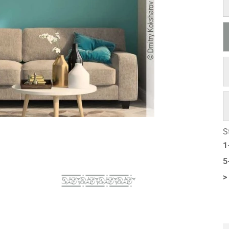
S
1
5
>