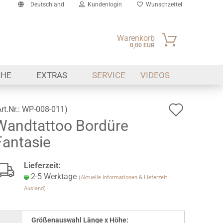
Deutschland
Kundenlogin
Wunschzettel
Warenkorb
0,00 EUR
il
CHE
EXTRAS
SERVICE
VIDEOS
swort
Auf
Art.Nr.:
WP-008-011
)
Wandtattoo Bordüre
den
erstellen
Fantasie
Wunsch
ort vergessen?
Lieferzeit:
2-5 Werktage
(Aktuelle Informationen & Lieferzeit
Ausland)
Größenauswahl Länge x Höhe: