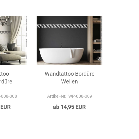
ttoo
Wandtattoo Bordüre
rdüre
Wellen
P-008-008
Artikel‑Nr.: WP-008-009
 EUR
ab 14,95 EUR