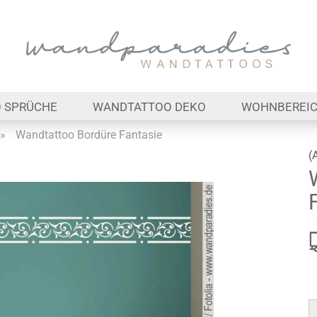
Lieferland
E-Ma
 SPRÜCHE
WANDTATTOO DEKO
WOHNBEREI
Pas
»
Wandtattoo Bordüre Fantasie
(
Konto 
Passw