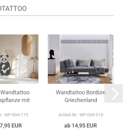
DTATTOO
 Wandtattoo
Wandtattoo Bordüre
Wan
pflanze mit
Griechenland
anda...
Nr.: WP-004-173
Artikel‑Nr.: WP-008-010
Ar
27,95 EUR
ab 14,95 EUR