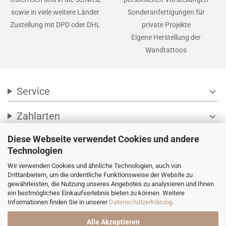
sowie in viele weitere Länder
Sonderanfertigungen für
Zustellung mit DPD oder DHL
private Projekte
Eigene Herstellung der
Wandtattoos
Service
expand_more
Zahlarten
expand_more
Diese Webseite verwendet Cookies und andere
Social Media
expand_more
Technologien
Wir versenden mit
expand_more
Wir verwenden Cookies und ähnliche Technologien, auch von
Drittanbietern, um die ordentliche Funktionsweise der Website zu
gewährleisten, die Nutzung unseres Angebotes zu analysieren und Ihnen
Ihre persönliche Seite
expand_more
ein bestmögliches Einkaufserlebnis bieten zu können. Weitere
Informationen finden Sie in unserer
Datenschutzerklärung
.
Alle Akzeptieren