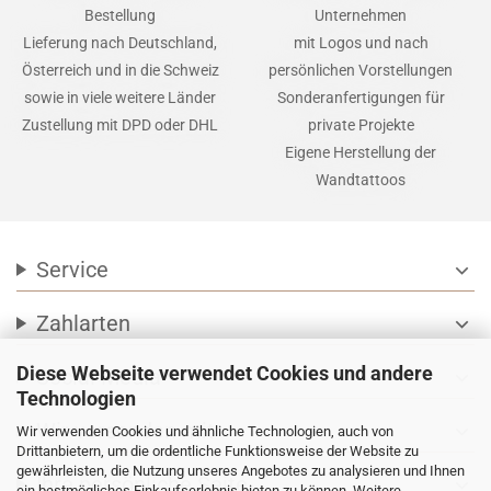
Bestellung
Unternehmen
Lieferung nach Deutschland,
mit Logos und nach
Österreich und in die Schweiz
persönlichen Vorstellungen
sowie in viele weitere Länder
Sonderanfertigungen für
Zustellung mit DPD oder DHL
private Projekte
Eigene Herstellung der
Wandtattoos
Service
expand_more
Zahlarten
expand_more
Diese Webseite verwendet Cookies und andere
Social Media
expand_more
Technologien
Wir versenden mit
expand_more
Wir verwenden Cookies und ähnliche Technologien, auch von
Drittanbietern, um die ordentliche Funktionsweise der Website zu
gewährleisten, die Nutzung unseres Angebotes zu analysieren und Ihnen
Ihre persönliche Seite
expand_more
ein bestmögliches Einkaufserlebnis bieten zu können. Weitere