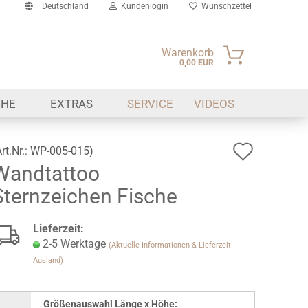
Deutschland
Kundenlogin
Wunschzettel
Warenkorb
0,00 EUR
il
CHE
EXTRAS
SERVICE
VIDEOS
swort
Auf
Art.Nr.:
WP-005-015
)
Wandtattoo
den
erstellen
Sternzeichen Fische
Wunsch
ort vergessen?
Lieferzeit:
2-5 Werktage
(Aktuelle Informationen & Lieferzeit
Ausland)
Größenauswahl Länge x Höhe: