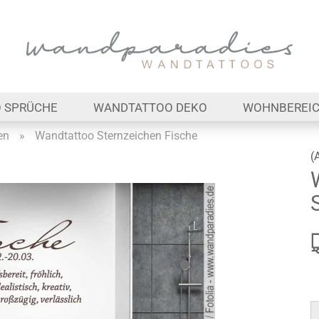
Lieferland
E-Ma
 SPRÜCHE
WANDTATTOO DEKO
WOHNBEREI
Pas
en
»
Wandtattoo Sternzeichen Fische
(
Konto 
Passw