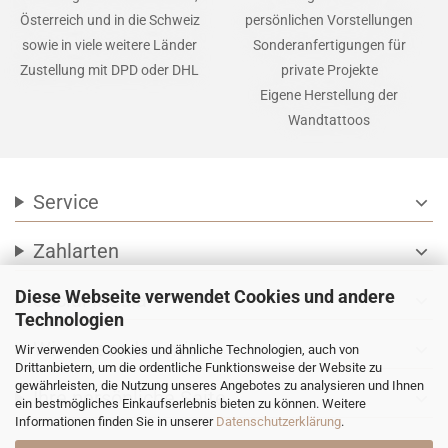
Österreich und in die Schweiz
persönlichen Vorstellungen
sowie in viele weitere Länder
Sonderanfertigungen für
Zustellung mit DPD oder DHL
private Projekte
Eigene Herstellung der
Wandtattoos
Service
expand_more
Zahlarten
expand_more
Diese Webseite verwendet Cookies und andere
Social Media
expand_more
Technologien
Wir versenden mit
expand_more
Wir verwenden Cookies und ähnliche Technologien, auch von
Drittanbietern, um die ordentliche Funktionsweise der Website zu
gewährleisten, die Nutzung unseres Angebotes zu analysieren und Ihnen
Ihre persönliche Seite
expand_more
ein bestmögliches Einkaufserlebnis bieten zu können. Weitere
Informationen finden Sie in unserer
Datenschutzerklärung
.