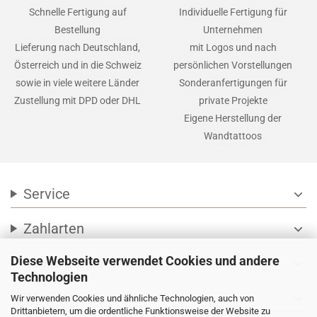
Schnelle Fertigung auf
Individuelle Fertigung für
Bestellung
Unternehmen
Lieferung nach Deutschland,
mit Logos und nach
Österreich und in die Schweiz
persönlichen Vorstellungen
sowie in viele weitere Länder
Sonderanfertigungen für
Zustellung mit DPD oder DHL
private Projekte
Eigene Herstellung der
Wandtattoos
Service
expand_more
Zahlarten
expand_more
Diese Webseite verwendet Cookies und andere
Social Media
expand_more
Technologien
Wir versenden mit
expand_more
Wir verwenden Cookies und ähnliche Technologien, auch von
Drittanbietern, um die ordentliche Funktionsweise der Website zu