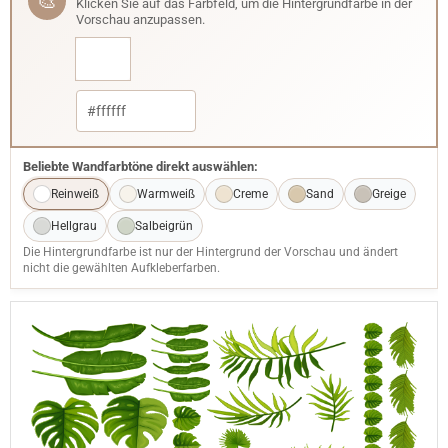
🎨
Klicken Sie auf das Farbfeld, um die Hintergrundfarbe in der
Vorschau anzupassen.
Beliebte Wandfarbtöne direkt auswählen:
Reinweiß
Warmweiß
Creme
Sand
Greige
Hellgrau
Salbeigrün
Die Hintergrundfarbe ist nur der Hintergrund der Vorschau und ändert
nicht die gewählten Aufkleberfarben.